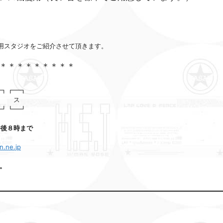
用スタジオをご紹介させて頂きます。
＊＊＊＊＊＊＊＊＊
━┓┏━┓
 レ ス
━┛┗━┛
午後８時まで
n.ne.jp
。