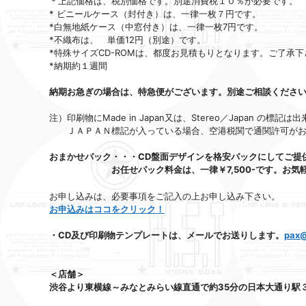
＊上記価格は、税別価格です。別途消費税１０％が必要です。
* ビニールケース（封付き）は、一律一枚７円です。
*白無地紙ケース（中窓付き）は、一律一枚7円です。
*不織布は、 単価12円（別途）です。
*特殊サイズCD-ROMは、都度お見積もりとなります。ご了承下
*納期約１週間
納期お急ぎの場合は、特急便がございます。別途ご相談くださ
注）印刷物にMade in Japan又は、Stereo／Japan の標記は
ＪＡＰＡＮ標記が入っている場合、空港税関で通関許可がお
おまかせパック・・・CD盤面デザインを格安パックにしてご提
お任せパック料金は、一律￥7,500-です。お気軽
お申し込みは、必要事項をご記入の上お申し込み下さい。
お申込みはココをクリック！
・CD及び印刷物テンプレートは、メールでお送りします。
pax@
＜店舗＞
渋谷より東横線～みなとみらい線直通で約35分の日本大通り駅