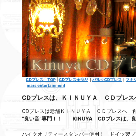
｜
CDプレス TOP
|
CDプレス全商品
｜
バルクCDプレス
｜
マキ
｜
mars entertainment
CDプレスは、ＫＩＮＵＹＡ ＣＤプレス
CDプレスは老舗ＫＩＮＵＹＡ ＣＤプレスへ 
”良い音”専門！！ KINUYA CDプレスは
ハイクオリティースタンパー使用！ ドイツ製プ