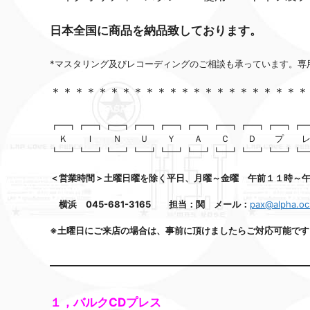
日本全国に商品を納品致しております。
*マスタリング及びレコーディングのご相談も承っています。専
＊＊＊＊＊＊＊＊＊＊＊＊＊＊＊＊＊＊＊＊＊＊
┏━┓┏━┓┏━┓┏━┓┏━┓┏━┓┏━┓┏━┓┏━┓┏
Ｋ Ｉ Ｎ Ｕ Ｙ Ａ Ｃ Ｄ プ
┗━┛┗━┛┗━┛┗━┛┗━┛┗━┛┗━┛┗━┛┗━┛┗
＜営業時間＞土曜日曜を除く平日、月曜～金曜 午前１１時～
横浜 045-681-3165 担当：関 メール：
pax@alpha.oc
※土曜日にご来店の場合は、事前に頂けましたらご対応可能です
１，バルクCDプレス