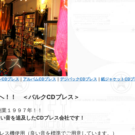
シCDプレス
｜
アルバムCDプレス
｜
デジパックCDプレス
｜
紙ジャケットCDプ
へ！！ ＜バルクCDプレス＞
創業１９９７年！！
、良い音を追及したCDプレス会社です！
レス機使用（良い音を標準でご用意しています。）