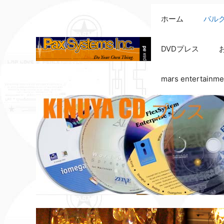
コ
ホーム
バル
ン
テ
ン
DVDプレス
ツ
へ
mars entertainme
ス
キ
ッ
プ