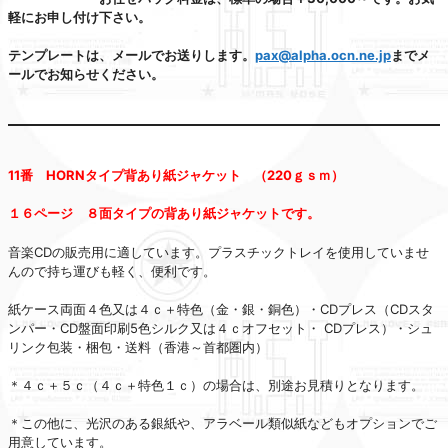
軽にお申し付け下さい。
テンプレートは、メールでお送りします。
pax@alpha.ocn.ne.jp
までメ
ールでお知らせください。
11番 HORNタイプ背あり紙ジャケット （220ｇｓｍ）
１６ページ ８面タイプの背あり紙ジャケットです。
音楽CDの販売用に適しています。プラスチックトレイを使用していませ
んので持ち運びも軽く、便利です。
紙ケース両面４色又は４ｃ＋特色（金・銀・銅色）・CDプレス（CDスタ
ンパー・CD盤面印刷5色シルク又は４ｃオフセット・ CDプレス）・シュ
リンク包装・梱包・送料（香港～首都圏内）
＊４ｃ＋５ｃ（４ｃ＋特色１ｃ）の場合は、別途お見積りとなります。
＊この他に、光沢のある銀紙や、アラベール類似紙などもオプションでご
用意しています。