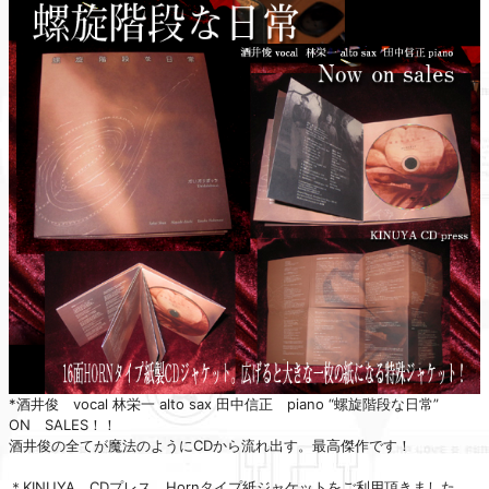
*酒井俊 vocal 林栄一 alto sax 田中信正 piano “螺旋階段な日常”
ON SALES！！
酒井俊の全てが魔法のようにCDから流れ出す。最高傑作です！
＊KINUYA CDプレス Hornタイプ紙ジャケットをご利用頂きました。