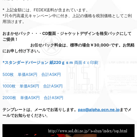
* 上記金額には、FEDEX送料が含まれています。
*只今円高還元キャンペーン中に付き、上記の価格を税別価格としてご利
用頂けます。
おまかせパック・・・CD盤面・ジャケットデザインを格安パックにして
ご提供！
お任せパック料金は、標準の場合￥30,000-です。お気軽
にお申し付け下さい。
*スタンダードバージョン
紙220ｇｓｍ
両面４ｃ印刷
500枚 単価ASK円 合計ASK円
1000枚 単価ASK円 合計ASK円
2000枚 単価ASK円 合計ASK円
テンプレートは、メールでお送りします。
pax@alpha.ocn.ne.jp
までメ
ールでお知らせください
。