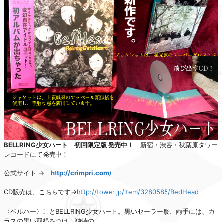
BELLRING少女ハート 初回限定版 発売中！
新宿・渋谷・秋葉原タワー
レコードにて発売中！
公式サイト →
http://crimpri.com/
CD販売は、こちらです→
http://tower.jp/item/3280585/BedHead
〈ベルハー〉ことBELLRING少女ハート。黒いセーラー服、両手には、カ
ラスの黒い羽根をつけ、独特の