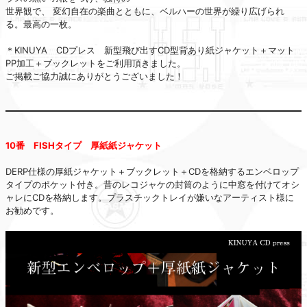
世界観で、 変幻自在の楽曲とともに、ベルハーの世界が繰り広げられ
る。最高の一枚。
＊KINUYA CDプレス 新型飛び出すCD型背あり紙ジャケット＋マット
PP加工＋ブックレットをご利用頂きました。
ご掲載ご協力誠にありがとうございました！
10番 FISHタイプ 厚紙紙ジャケット
DERP仕様の厚紙ジャケット＋ブックレット＋CDを格納するエンベロップ
タイプのポケット付き。昔のレコジャケの封筒のように中窓を付けてオシ
ャレにCDを格納します。プラスチックトレイが嫌いなアーティスト様に
お勧めです。