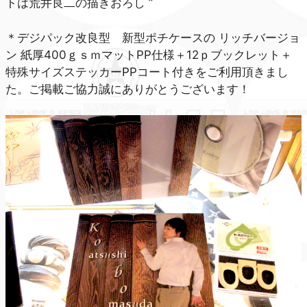
トは荒井良二の描きおろし ”
＊デジパック改良型 新型ポチケースの リッチバージョ
ン 紙厚400ｇｓｍマットPP仕様＋12ｐブックレット＋
特殊サイズステッカーPPコート付きをご利用頂きまし
た。ご掲載ご協力誠にありがとうございます！