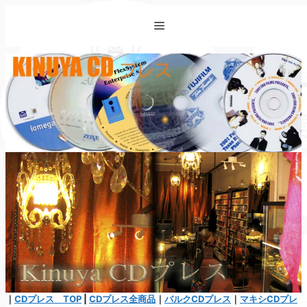
コ
Menu
ン
テ
ン
ツ
へ
ス
キ
ッ
プ
｜
CDプレス TOP
|
CDプレス全商品
｜
バルクCDプレス
｜
マキシCDプレ