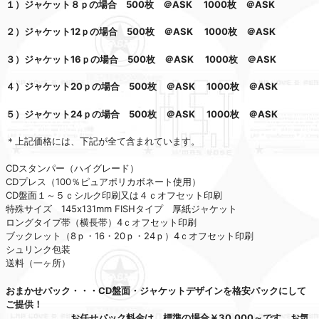
１）ジャケット８ｐの場合 500枚 ＠ASK
1000枚 ＠ASK
２）ジャケット12ｐの場合 500枚 ＠ASK
1000枚 ＠ASK
３）ジャケット16ｐの場合 500枚 ＠ASK
1000枚 ＠ASK
４）ジャケット20ｐの場合 500枚 ＠ASK
1000枚 ＠ASK
５）ジャケット24ｐの場合 500枚 ＠ASK
1000枚 ＠ASK
＊上記価格には、下記が全て含まれています。
CDスタンパー（ハイグレード）
CDプレス（100％ピュアポリカボネート使用）
CD盤面１～５ｃシルク印刷又は４ｃオフセット印刷
特殊サイズ 145x131mm FISHタイプ 厚紙ジャケット
ロングタイプ帯（横長帯）4ｃオフセット印刷
ブックレット（8ｐ・16・20ｐ・24ｐ）4ｃオフセット印刷
シュリンク包装
送料（一ヶ所）
おまかせパック・・・CD盤面・ジャケットデザインを格安パックにして
ご提供！
お任せパック料金は、標準の場合￥30,000～です。お気