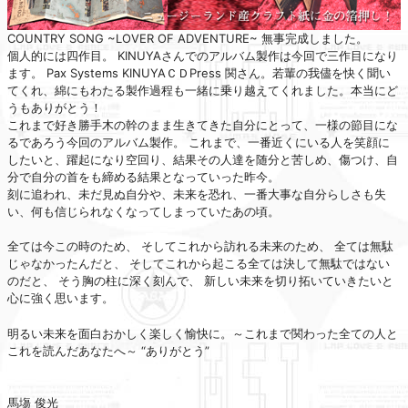
COUNTRY SONG ~LOVER OF ADVENTURE~ 無事完成しました。
個人的には四作目。 KINUYAさんでのアルバム製作は今回で三作目になり
ます。 Pax Systems KINUYAＣＤPress 関さん。若輩の我儘を快く聞い
てくれ、綿にもわたる製作過程も一緒に乗り越えてくれました。本当にど
うもありがとう！
これまで好き勝手木の幹のまま生きてきた自分にとって、一様の節目にな
るであろう今回のアルバム製作。 これまで、一番近くにいる人を笑顔に
したいと、躍起になり空回り、結果その人達を随分と苦しめ、傷つけ、自
分で自分の首をも締める結果となっていった昨今。
刻に追われ、未だ見ぬ自分や、未来を恐れ、一番大事な自分らしさも失
い、何も信じられなくなってしまっていたあの頃。
全ては今この時のため、 そしてこれから訪れる未来のため、 全ては無駄
じゃなかったんだと、 そしてこれから起こる全ては決して無駄ではない
のだと、 そう胸の柱に深く刻んで、 新しい未来を切り拓いていきたいと
心に強く思います。
明るい未来を面白おかしく楽しく愉快に。～これまで関わった全ての人と
これを読んだあなたへ～ “ありがとう”
馬塲 俊光