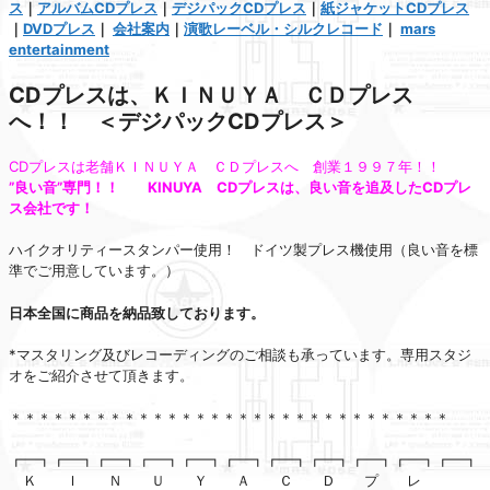
ス
｜
アルバムCDプレス
｜
デジパックCDプレス
｜
紙ジャケットCDプレス
｜
DVDプレス
｜
会社案内
｜
演歌レーベル・シルクレコード
｜
mars
entertainment
CDプレスは、ＫＩＮＵＹＡ ＣＤプレス
へ！！ ＜デジパックCDプレス＞
CDプレスは老舗ＫＩＮＵＹＡ ＣＤプレスへ 創業１９９７年！！
”良い音”専門！！ KINUYA CDプレスは、良い音を追及したCDプレ
ス会社です！
ハイクオリティースタンパー使用！ ドイツ製プレス機使用（良い音を標
準でご用意しています。）
日本全国に商品を納品致しております。
*マスタリング及びレコーディングのご相談も承っています。専用スタジ
オをご紹介させて頂きます。
＊＊＊＊＊＊＊＊＊＊＊＊＊＊＊＊＊＊＊＊＊＊＊＊＊＊＊＊＊＊＊
┏━┓┏━┓┏━┓┏━┓┏━┓┏━┓┏━┓┏━┓┏━┓┏━┓┏━┓
Ｋ Ｉ Ｎ Ｕ Ｙ Ａ Ｃ Ｄ プ レ