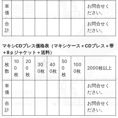
単
お問合せく
価
ださい。
合
お問合せく
計
ださい。
マキシCDプレス価格表（マキシケース＋CDプレス＋帯
＋8ｐジャケット＋送料）
10
20
50
枚
30
40
100
0
0
0
2000枚以上
数
0枚
0枚
0枚
枚
枚
枚
単
お問合せく
価
ださい。
合
お問合せく
計
ださい。