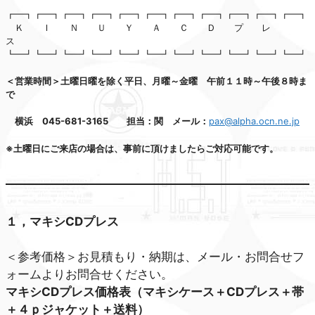
┏━┓┏━┓┏━┓┏━┓┏━┓┏━┓┏━┓┏━┓┏━┓┏━┓┏━┓
Ｋ Ｉ Ｎ Ｕ Ｙ Ａ Ｃ Ｄ プ レ
ス
┗━┛┗━┛┗━┛┗━┛┗━┛┗━┛┗━┛┗━┛┗━┛┗━┛┗━┛
＜営業時間＞土曜日曜を除く平日、月曜～金曜 午前１１時～午後８時ま
で
横浜 045-681-3165 担当：関 メール：
pax@alpha.ocn.ne.jp
※土曜日にご来店の場合は、事前に頂けましたらご対応可能です。
１，マキシCDプレス
＜参考価格＞お見積もり・納期は、メール・お問合せフ
ォームよりお問合せください。
マキシCDプレス価格表（マキシケース＋CDプレス＋帯
＋４ｐジャケット＋送料）