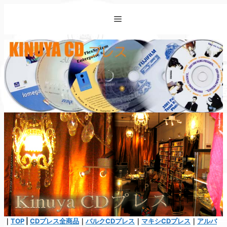
コ
Menu
ン
テ
ン
ツ
へ
ス
キ
ッ
プ
｜
TOP
|
CDプレス全商品
｜
バルクCDプレス
｜
マキシCDプレス
｜
アルバ