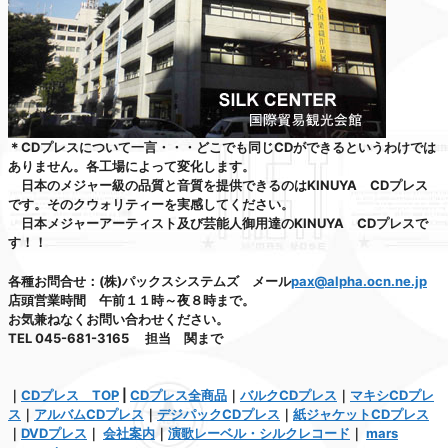
＊CDプレスについて一言・・・どこでも同じCDができるというわけでは
ありません。各工場によって変化します。
日本のメジャー級の品質と音質を提供できるのはKINUYA CDプレス
です。そのクウォリティーを実感してください。
日本メジャーアーティスト及び芸能人御用達のKINUYA CDプレスで
す！！
各種お問合せ：(株)パックスシステムズ メール
pax@alpha.ocn.ne.jp
店頭営業時間 午前１１時～夜８時まで。
お気兼ねなくお問い合わせください。
TEL 045-681-3165 担当 関まで
｜
CDプレス TOP
|
CDプレス全商品
｜
バルクCDプレス
｜
マキシCDプレ
ス
｜
アルバムCDプレス
｜
デジパックCDプレス
｜
紙ジャケットCDプレス
｜
DVDプレス
｜
会社案内
｜
演歌レーベル・シルクレコード
｜
mars