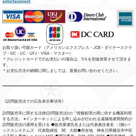
entertainment
お取り扱い可能カード（アメリカンエクスプレス・JCB・ダイナースクラ
ブ・DC・UC・UFJ・VISA・マスター）
＊クレジットカードでのお支払いの場合は、5％を別途加算させて頂きま
す。
＊お支払方法や納期に関しましては、直接お問い合わせください。
《訪問販売法での広告表示事項等》
訪問販売等に関する法律(訪問販売法)の「情報処理の用に供する機器利用
する方法」 ※インターネットによる申し込みが行われる遠隔地者間契約が
訪問販売法の適用を受ける ●販売業者氏名または代表責任者名 ：(株)パ
ックスシステムズ 代表取締役 関 大助●所在地 神奈川県横浜市中区
山下町１番地シルクビルM1F ●電話番号 045-681-3165 ●販売価格、送