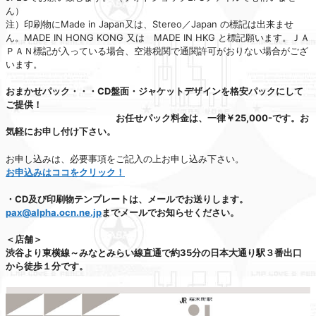
ん）
注）印刷物にMade in Japan又は、Stereo／Japan の標記は出来ませ
ん。MADE IN HONG KONG 又は MADE IN HKG と標記願います。ＪＡ
ＰＡＮ標記が入っている場合、空港税関で通関許可がおりない場合がござ
います。
おまかせパック・・・CD盤面・ジャケットデザインを格安パックにして
ご提供！
お任せパック料金は、一律￥25,000-です。お
気軽にお申し付け下さい。
お申し込みは、必要事項をご記入の上お申し込み下さい。
お申込みはココをクリック！
・CD及び印刷物テンプレートは、メールでお送りします。
pax@alpha.ocn.ne.jp
までメールでお知らせください。
＜店舗＞
渋谷より東横線～みなとみらい線直通で約35分の日本大通り駅３番出口
から徒歩１分です。