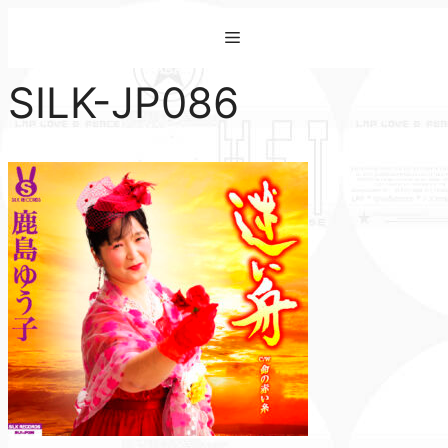
コ
Menu
ン
テ
SILK-JP086
ン
ツ
へ
ス
キ
ッ
プ