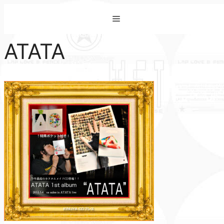
コ
Menu
ン
テ
ATATA
ン
ツ
へ
ス
キ
ッ
プ