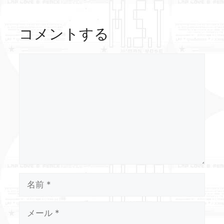
コメントする
コ
メ
ン
ト
名
前
メ
ー