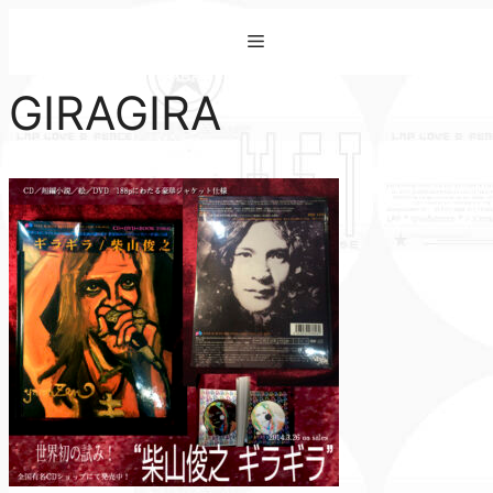
コ
Menu
ン
テ
GIRAGIRA
ン
ツ
へ
ス
キ
ッ
プ