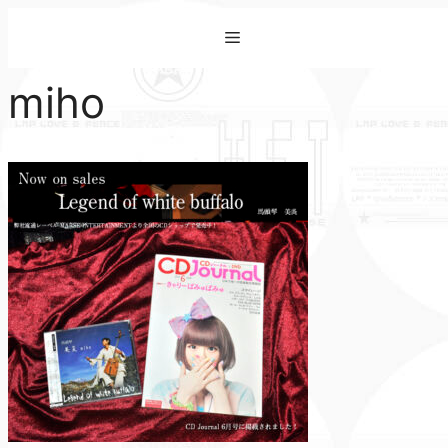
コ
Menu
ン
テ
miho
ン
ツ
へ
ス
キ
ッ
プ