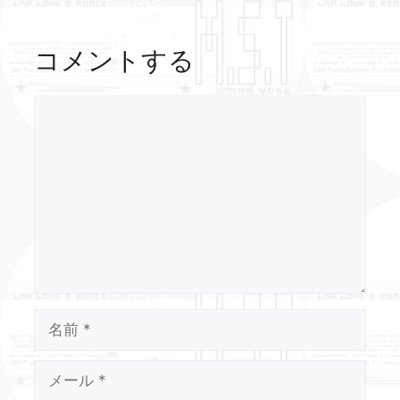
コメントする
コ
メ
ン
ト
名
前
メ
ー