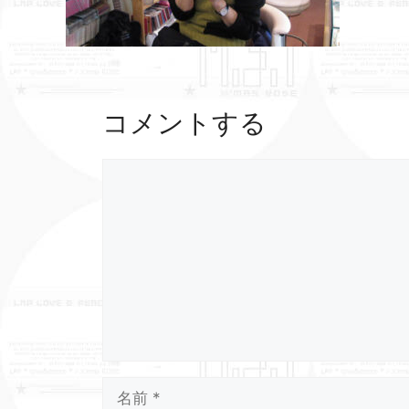
コメントする
コ
メ
ン
ト
名