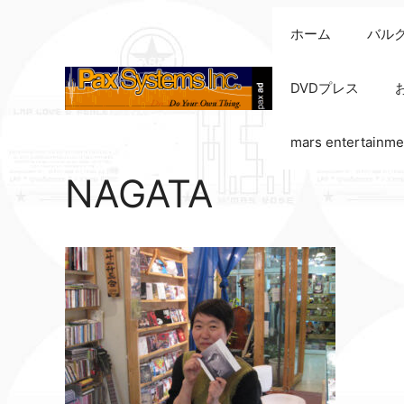
コ
ホーム
バル
ン
テ
ン
DVDプレス
ツ
へ
mars entertainme
ス
キ
NAGATA
ッ
プ