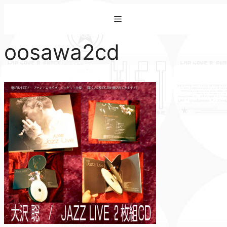
コ
Menu
ン
テ
oosawa2cd
ン
ツ
へ
ス
キ
ッ
プ