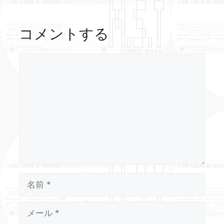
コメントする
コ
メ
ン
ト
名
前
メ
ー