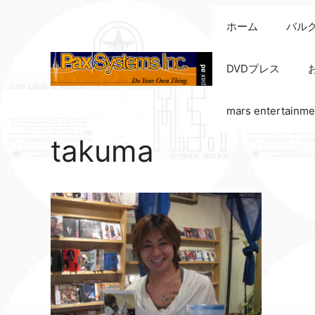
コ
ホーム
バル
ン
テ
ン
DVDプレス
ツ
へ
mars entertainme
ス
キ
takuma
ッ
プ