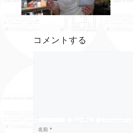
コメントする
コ
メ
ン
ト
名