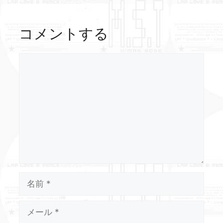
コメントする
コ
メ
ン
ト
名
前
メ
ー