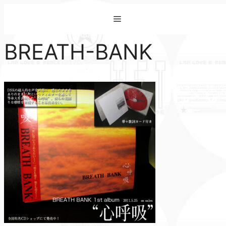
コ
Menu
ン
テ
BREATH-BANK
ン
ツ
へ
ス
キ
ッ
プ