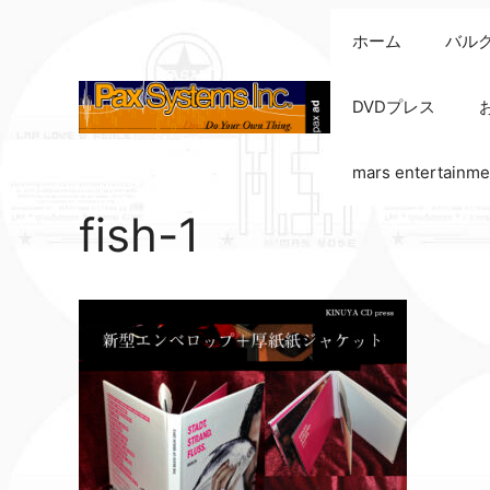
コ
ホーム
バル
ン
テ
ン
DVDプレス
ツ
へ
mars entertainme
ス
キ
fish-1
ッ
プ