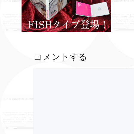
コメントする
コ
メ
ン
ト