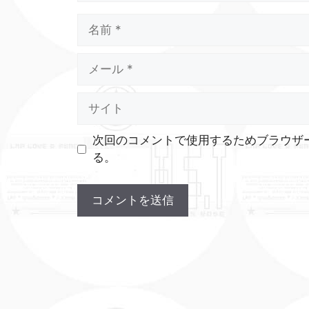
名
前
メ
ー
ル
サ
イ
ト
次回のコメントで使用するためブラウザ
る。