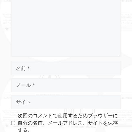
メ
ン
ト
名
前
メ
ー
ル
サ
イ
ト
次回のコメントで使用するためブラウザーに
自分の名前、メールアドレス、サイトを保存
する。