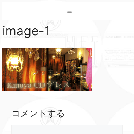
コ
Menu
ン
テ
image-1
ン
ツ
へ
ス
キ
ッ
プ
コメントする
コ