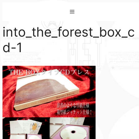
コ
Menu
ン
テ
into_the_forest_box_c
ン
ツ
d-1
へ
ス
キ
ッ
プ