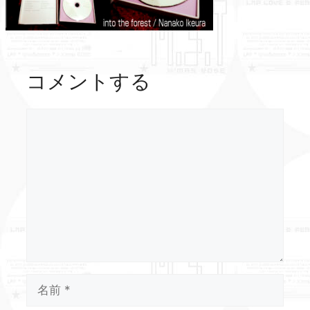
コメントする
コ
メ
ン
ト
名
前