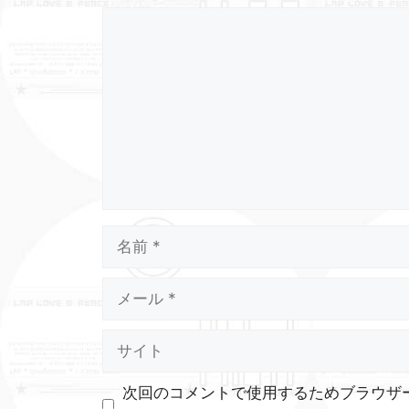
コ
メ
ン
ト
名
前
メ
ー
ル
サ
イ
ト
次回のコメントで使用するためブラウザ