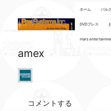
コ
ホーム
バル
ン
テ
ン
DVDプレス
ツ
へ
mars entertainme
ス
キ
amex
ッ
プ
コメントする