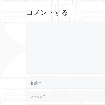
コメントする
コ
メ
ン
ト
名
前
メ
ー