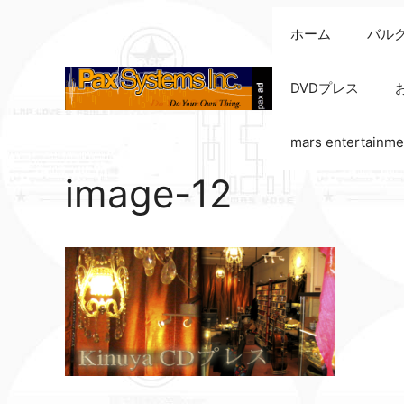
コ
ホーム
バル
ン
テ
ン
DVDプレス
ツ
へ
mars entertainme
ス
キ
image-12
ッ
プ