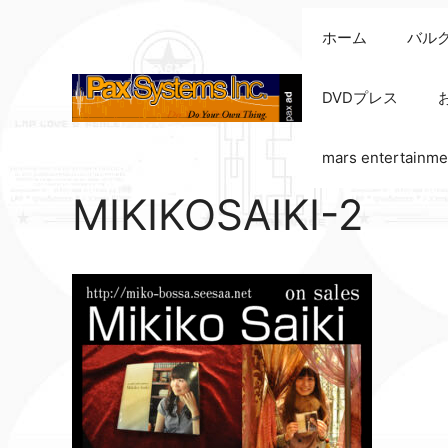
コ
ホーム
バル
ン
テ
ン
DVDプレス
ツ
へ
mars entertainme
ス
キ
MIKIKOSAIKI-2
ッ
プ