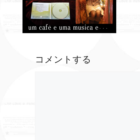
コメントする
コ
メ
ン
ト