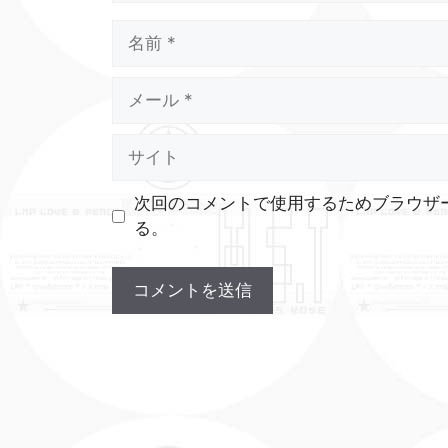
名
前
メ
ー
ル
サ
イ
ト
次回のコメントで使用するためブラウザ
る。