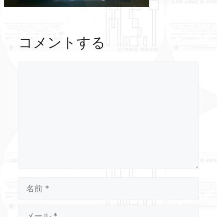
コメントする
コ
メ
ン
ト
名
前
メ