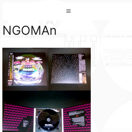
コ
Menu
ン
テ
NGOMAn
ン
ツ
へ
ス
キ
ッ
プ