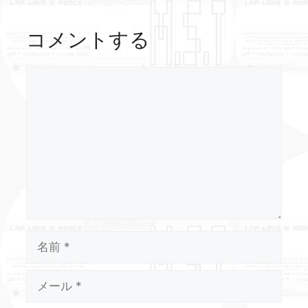
コメントする
コ
メ
ン
ト
名
前
メ
ー