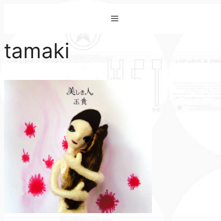
コ
Menu
ン
テ
tamaki
ン
ツ
へ
ス
キ
ッ
プ