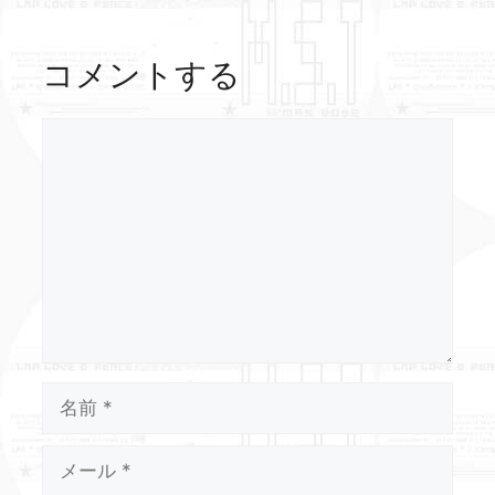
コメントする
コ
メ
ン
ト
名
前
メ
ー