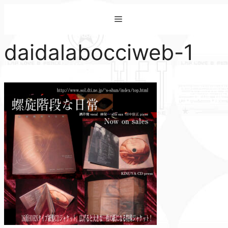
コ
Menu
ン
テ
daidalabocciweb-1
ン
ツ
へ
ス
キ
ッ
プ