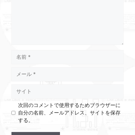
ト
名
前
メ
ー
ル
サ
イ
ト
次回のコメントで使用するためブラウザーに
自分の名前、メールアドレス、サイトを保存
する。