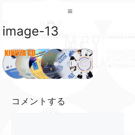
コ
Menu
ン
テ
image-13
ン
ツ
へ
ス
キ
ッ
プ
コメントする
コ
メ
ン