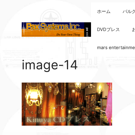
コ
ホーム
バル
ン
テ
ン
DVDプレス
ツ
へ
mars entertainme
ス
キ
image-14
ッ
プ