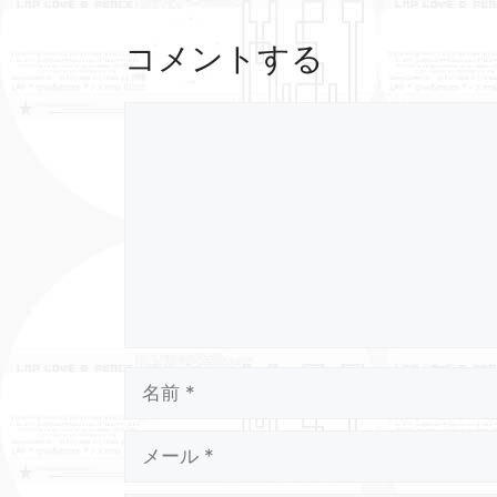
コメントする
コ
メ
ン
ト
名
前
メ
ー