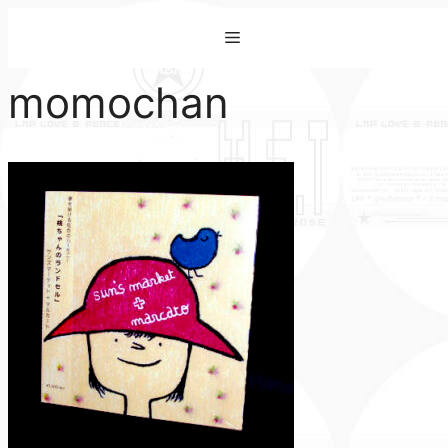
コ
Menu
ン
テ
momochan
ン
ツ
へ
ス
キ
ッ
プ