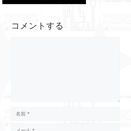
コメントする
コ
メ
ン
ト
名
前
メ