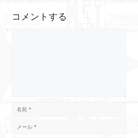
コメントする
コ
メ
ン
ト
名
前
メ
ー