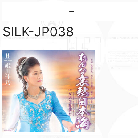
コ
Menu
ン
テ
SILK-JP038
ン
ツ
へ
ス
キ
ッ
プ