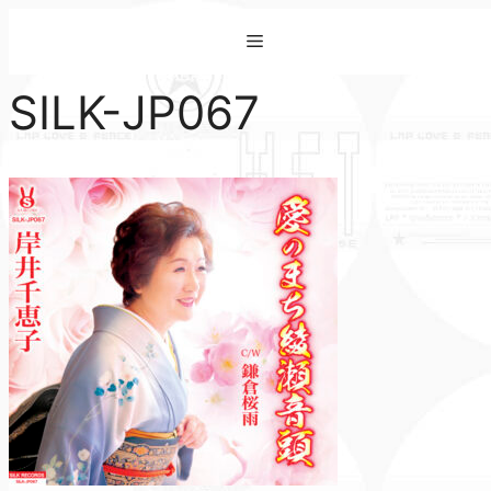
コ
Menu
ン
テ
SILK-JP067
ン
ツ
へ
ス
キ
ッ
プ