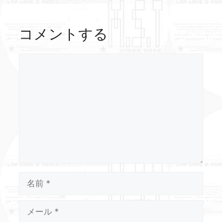
コメントする
コ
メ
ン
ト
名
前
メ
ー