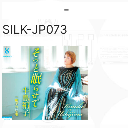
コ
Menu
ン
テ
SILK-JP073
ン
ツ
へ
ス
キ
ッ
プ