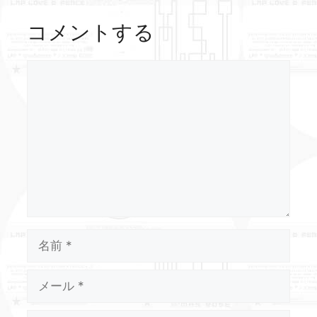
コメントする
コ
メ
ン
ト
名
前
メ
ー
ル