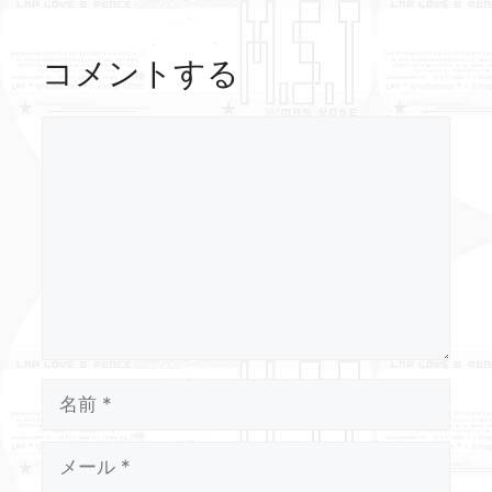
コメントする
コ
メ
ン
ト
名
前
メ
ー