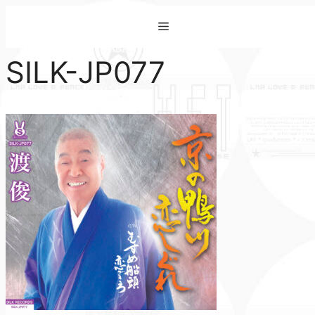
コ
Menu
ン
テ
SILK-JP077
ン
ツ
へ
ス
キ
ッ
プ