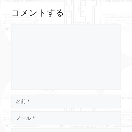
コメントする
コ
メ
ン
ト
名
前
メ
ー
ル
サ