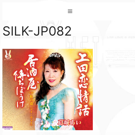
コ
Menu
ン
テ
SILK-JP082
ン
ツ
へ
ス
キ
ッ
プ