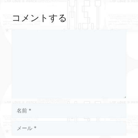
コメントする
コ
メ
ン
ト
名
前
メ
ー